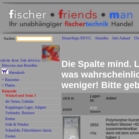
Home/Impr./DSVG
Aktuelles
Info Ankauf
Üb
Suchen:
 ältere Teile lieferbar:
Die Spalte mind. L
Hinweise zum Bestellen
was wahrscheinlich
Warenkorb
+ Bausteine
weniger! Bitte g
+ Platten
Kleinteile
Winkel und Stein 5
Lager-
click to
Artikel
Nr.
div Steine, Gelenke
Kupplungen Lager, Adapter
ft-Nr.
zoom
Gewicht
Verbinder, Buchsen
Ketten
Polymorpher Kunstst
Seile & Winden
heißem Wasser >60 
3950
zusammenknetbar. 
Schaufeln, Führerhäuser classic
dann mit dem schme
120g
Exoten
haben ;)