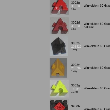
3002g
Winkelstein 60 Grad
31010
1,6g
3002d
Winkelstein 60 Gra
31010
hellem!
1,6g
3002s
Winkelstein 60 Gr
208426
1,46g
3002y
Winkelstein 60 Gr
215782
1,46g
3002gn
Winkelstein 60 Gra
189548
1,336g
3900bi
Winkelstein 45 Gra