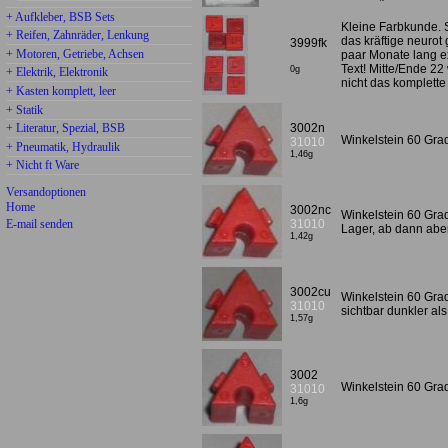
+ Aufkleber, BSB Sets
Kleine Farbkunde. S
+ Reifen, Zahnräder, Lenkung
das kräftige neurot
3999fk
+ Motoren, Getriebe, Achsen
paar Monate lang ex
Text! Mitte/Ende 22
0g
+ Elektrik, Elektronik
nicht das komplette 
+ Kasten komplett, leer
+ Statik
+ Literatur, Spezial, BSB
3002n
Winkelstein 60 Gra
31010
+ Pneumatik, Hydraulik
1,46g
+ Nicht ft Ware
Versandoptionen
Home
3002nc
Winkelstein 60 Gra
E-mail senden
31010
Lager, ab dann abe
1,42g
3002cu
Winkelstein 60 Grad 
31010
sichtbar dunkler als
1,57g
3002
Winkelstein 60 Grad
31010
1,6g