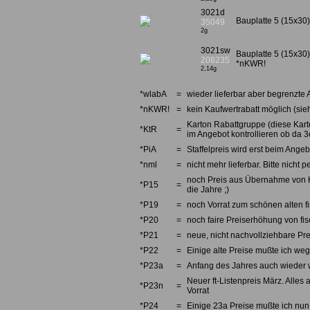
3021d
Bauplatte 5 (15x30)
35049
2g
3021sw
Bauplatte 5 (15x30
208235
*nKWR!
2,14g
*wlabA
=
wieder lieferbar aber begrenzte 
*nKWR!
=
kein Kaufwertrabatt möglich (sieh
Karton Rabattgruppe (diese Karto
*KtR
=
im Angebot kontrollieren ob da 3e
*PiA
=
Staffelpreis wird erst beim Angebo
*nml
=
nicht mehr lieferbar. Bitte nicht
noch Preis aus Übernahme von Kno
*P15
=
die Jahre ;)
*P19
=
noch Vorrat zum schönen alten fi
*P20
=
noch faire Preiserhöhung von fi
*P21
=
neue, nicht nachvollziehbare Pre
*P22
=
Einige alte Preise mußte ich we
*P23a
=
Anfang des Jahres auch wieder w
Neuer ft-Listenpreis März. Alles 
*P23n
=
Vorrat
*P24
=
Einige 23a Preise mußte ich nun 