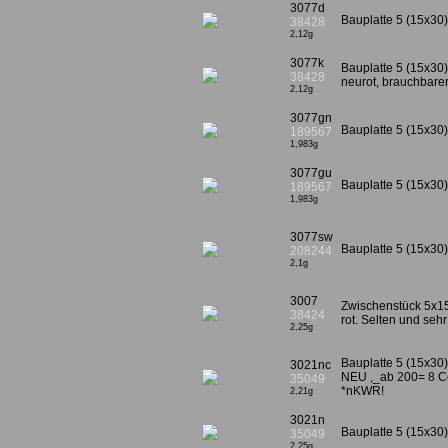
3077d
Bauplatte 5 (15x30)
38428
2,12g
3077k
Bauplatte 5 (15x30),
38428
neurot, brauchbarer
2,12g
3077gn
Bauplatte 5 (15x30
189567
1,983g
3077gu
Bauplatte 5 (15x30)
189567
1,983g
3077sw
Bauplatte 5 (15x30
208244
2,1g
3007
Zwischenstück 5x15
38424
rot. Selten und seh
2,25g
Bauplatte 5 (15x30)
3021nc
NEU ,_ab 200= 8 Ce
35049
*nKWR!
2,21g
3021n
Bauplatte 5 (15x30)
35049
2,25g