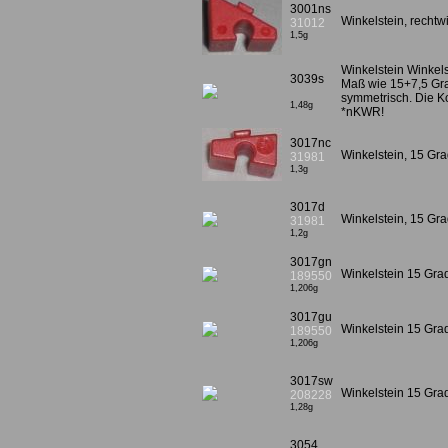
3001ns
Winkelstein, rechtw
31012
1,5g
Winkelstein Winkel
3039s
Maß wie 15+7,5 Gra
symmetrisch. Die K
1,48g
*nKWR!
3017nc
Winkelstein, 15 Gr
31981
1,3g
3017d
Winkelstein, 15 Gra
31981
1,2g
3017gn
Winkelstein 15 Gra
189550
1,206g
3017gu
Winkelstein 15 Grad
189550
1,206g
3017sw
Winkelstein 15 Gr
208228
1,28g
3054