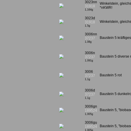
3023nn
Winkelstein, gleich
31918
*nKWR!
1,164g
3023d
Winkelstein, gleichs
31918
1,5g
3006nn
Baustein 5 kräftig
37237
1,08g
3006n
Baustein 5 diverse 
37237
1,091g
3006
Baustein 5 rot
37237
1,1g
3006d
Baustein 5 dunkelro
37237
1,1g
3006gn
Baustein 5, "bioba
189524
1,005g
3006gu
Baustein 5, "biobas
189524
1,005g