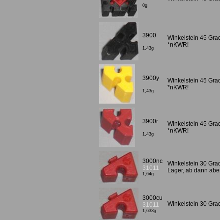
0g
3900
Winkelstein 45 Gra
*nKWR!
1,43g
3900y
Winkelstein 45 Gra
*nKWR!
1,43g
3900r
Winkelstein 45 Gra
*nKWR!
1,43g
3000nc
Winkelstein 30 Gra
31011
Lager, ab dann abe
1,64g
3000cu
Winkelstein 30 Grad
31011
1,633g