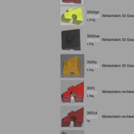
3000gn
Winkelstein 30 Gra
189549
1,573g
3000sw
Winkelstein 30 Gr
208229
1,61g
3000y
Winkelstein 30 Gr
215781
1,61g
3001
Winkelstein rechtwi
31012
1,58g
3001d
Winkelstein rechtwi
31012
0g