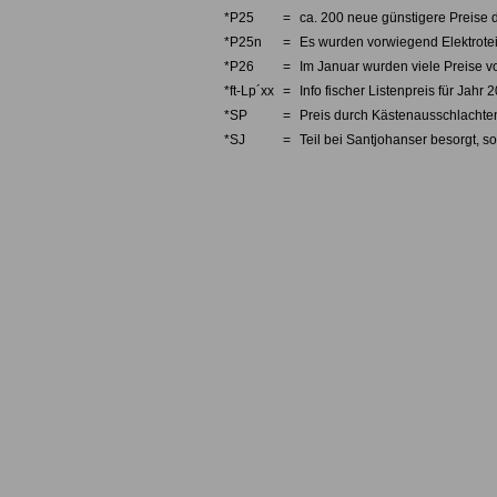
*P25
=
ca. 200 neue günstigere Preise d
*P25n
=
Es wurden vorwiegend Elektrotei
*P26
=
Im Januar wurden viele Preise v
*ft-Lp´xx
=
Info fischer Listenpreis für Jahr 
*SP
=
Preis durch Kästenausschlachten
*SJ
=
Teil bei Santjohanser besorgt, so
Fischertechnik, fishertechnik, fishe
Einzelteilservice, Ersatzteile, Einze
fishertechnik, Teile, Teileliste, Pre
Konstruktion, Fisher, technic, const
Aluprofile, Alu, Zubehör