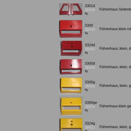
3301d
Führerhaus Seitentei
38436
8g
3300
Führerhaus klein ro
38443
8g
3324d
Führerhaus, klein, 
38443
8g
3300d
Führerhaus, klein, d
38443
8g
3300g
Führerhaus, klein, 
38420
8g
3300ge
Führerhaus klein ge
38421
8g
3324g
Führerhaus, klein, 
38422