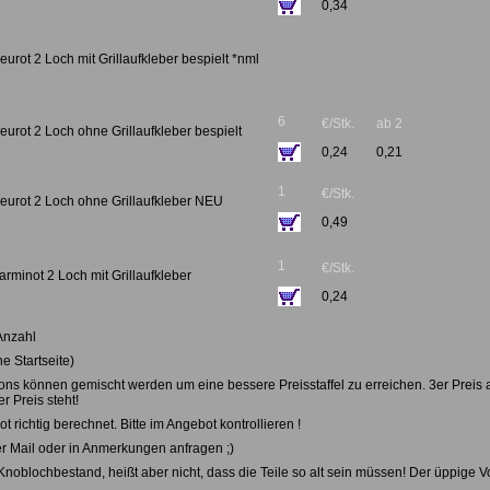
0,34
eurot 2 Loch mit Grillaufkleber bespielt *nml
6
€/Stk.
ab 2
eurot 2 Loch ohne Grillaufkleber bespielt
0,24
0,21
1
€/Stk.
neurot 2 Loch ohne Grillaufkleber NEU
0,49
1
€/Stk.
arminot 2 Loch mit Grillaufkleber
0,24
Anzahl
e Startseite)
ns können gemischt werden um eine bessere Preisstaffel zu erreichen. 3er Preis ab
r Preis steht!
t richtig berechnet. Bitte im Angebot kontrollieren !
 per Mail oder in Anmerkungen anfragen ;)
blochbestand, heißt aber nicht, dass die Teile so alt sein müssen! Der üppige Vo