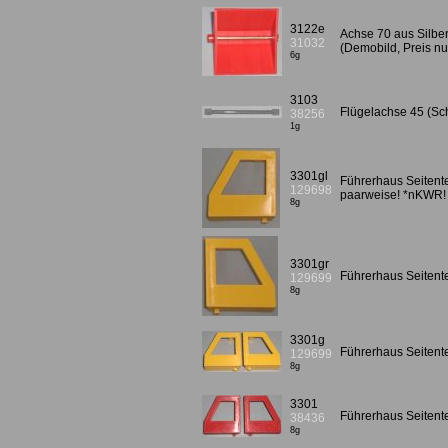
3122e
Achse 70 aus Silbe
31032
(Demobild, Preis n
6g
3103
Flügelachse 45 (Sch
38256
1g
3301gl
Führerhaus Seitente
129698
paarweise! *nKWR!
8g
3301gr
Führerhaus Seitent
129699
8g
3301g
Führerhaus Seitente
129699
8g
3301
Führerhaus Seitentei
38436
8g