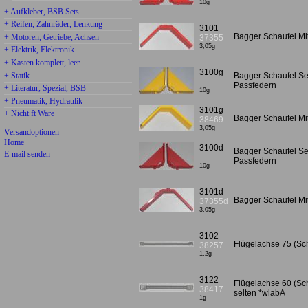
10g
+ Aufkleber, BSB Sets
+ Reifen, Zahnräder, Lenkung
3101
Bagger Schaufel Mitt
+ Motoren, Getriebe, Achsen
37355
3,05g
+ Elektrik, Elektronik
+ Kasten komplett, leer
3100g
+ Statik
Bagger Schaufel Se
Passfedern
+ Literatur, Spezial, BSB
10g
+ Pneumatik, Hydraulik
3101g
+ Nicht ft Ware
Bagger Schaufel Mit
38469
3,05g
Versandoptionen
Home
3100d
Bagger Schaufel Se
E-mail senden
Passfedern
10g
3101d
Bagger Schaufel Mit
37355d
3,05g
3102
Flügelachse 75 (Sch
38257
1,2g
3122
Flügelachse 60 (Sch
38417
selten *wlabA
1g