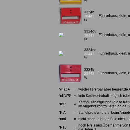
8g
3324n
Führerhaus, klein, n
38443
8g
3324ou
Führerhaus, klein, n
38443
8g
3324no
Führerhaus, klein, 
38443
8g
3324k
Führerhaus, klein, k
38443
8g
*wlabA
=
wieder lieferbar aber begrenzte 
*nKWR!
=
kein Kaufwertrabatt möglich (sieh
Karton Rabattgruppe (diese Karto
*KtR
=
im Angebot kontrollieren ob da 3e
*PiA
=
Staffelpreis wird erst beim Angebo
*nml
=
nicht mehr lieferbar. Bitte nicht
noch Preis aus Übernahme von Kno
*P15
=
die Jahre ;)