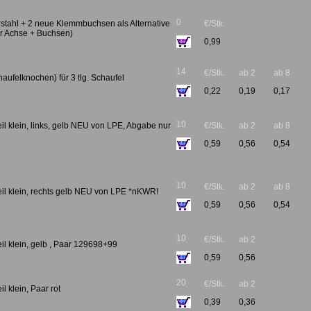
0
rstahl + 2 neue Klemmbuchsen als Alternative
€/Stk.
ur Achse + Buchsen)
0,99
14
€/Stk.
ab 2
ab 8
aufelknochen) für 3 tlg. Schaufel
0,22
0,19
0,17
10
il klein, links, gelb NEU von LPE, Abgabe nur
€/Stk.
ab 2
ab 8
0,59
0,56
0,54
10
€/Stk.
ab 2
ab 8
eil klein, rechts gelb NEU von LPE *nKWR!
0,59
0,56
0,54
10
€/Stk.
ab 2
il klein, gelb , Paar 129698+99
0,59
0,56
20
€/Stk.
ab 2
l klein, Paar rot
0,39
0,36