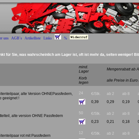
er uns
AGB´s
Artikelliste
Links
%
nkt für Sie, was wahrscheinlich am Lager ist, oft ist mehr da, selten weniger! Bi
Deckel Rad
mind.
Mengenrabatt ab A
Lager
Korb
alle Preise in Euro
legen
24
itenteilpaar, alte Version OHNEPassfedern,
€/Stk.
ab 2
ab 8
e geeignet !
0,39
0,29
0,19
50
€/Stk.
ab 2
ab 8
telteil, alte version OHNE Passfedern
0,23
0,21
0,18
12
€/Stk.
ab 2
ab 8
tenteilpaar rot mit Passfedern