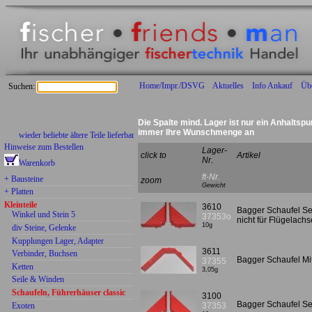
Home/Impr./DSVG
Aktuelles
Info Ankauf
Üb
Suchen:
Die Spalte mind. Lager ist nur ein Anhaltspu
immer Ihre Wunschmenge an
wieder beliebte ältere Teile lieferbar:
Hinweise zum Bestellen
Lager-
click to
Artikel
Nr.
Warenkorb
ft-Nr.
+ Bausteine
zoom
Gewicht
+ Platten
Kleinteile
3610
Bagger Schaufel Se
Winkel und Stein 5
37353o
nicht für Flügelachs
10g
div Steine, Gelenke
Kupplungen Lager, Adapter
3611
Verbinder, Buchsen
Bagger Schaufel Mit
37355
Ketten
3,05g
Seile & Winden
Schaufeln, Führerhäuser classic
3100
Bagger Schaufel Sei
Exoten
37353