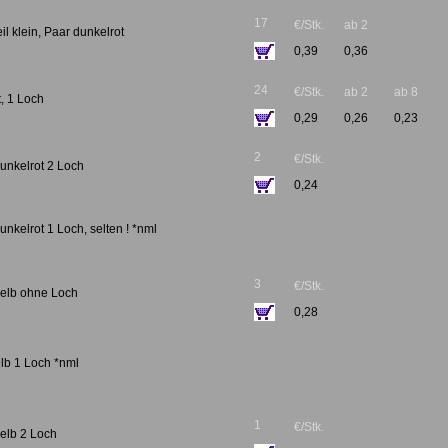
17
€/Stk.
ab 2
l klein, Paar dunkelrot
0,39
0,36
24
€/Stk.
ab 2
ab 8
t, 1 Loch
0,29
0,26
0,23
2
€/Stk.
dunkelrot 2 Loch
0,24
unkelrot 1 Loch, selten ! *nml
3
€/Stk.
gelb ohne Loch
0,28
lb 1 Loch *nml
1
€/Stk.
gelb 2 Loch