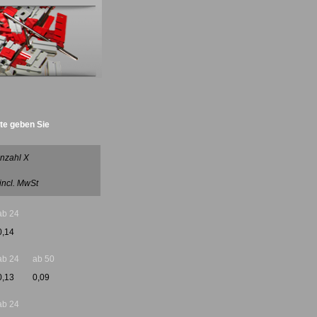
tte geben Sie
antrieb :)
nzahl X
 incl. MwSt
ab 24
0,14
ab 24
ab 50
0,13
0,09
ab 24