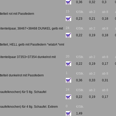
0,36
0,32
0,3
15
€/Stk.
ab 2
ab 8
elteil rot mit Passfedern
0,23
0,21
0,18
24
itenteilpaar, 38467+38468 DUNKEL gelb mit
€/Stk.
ab 2
ab 8
0,22
0,19
0,18
telteil, HELL gelb mit Passfedern *wlabA *nml
20
itenteilpaar 37353+37354 dunkelrot mit
€/Stk.
ab 2
ab 8
0,22
0,19
0,17
1
€/Stk.
ab 2
ab 8
telteil dunkelrot mit Passfedern
0,36
0,33
0,31
24
€/Stk.
ab 2
ab 8
aufelknochen) für 5 tlg. Schaufel
0,22
0,19
0,17
0
aufelknochen) für 4 tlg. Schaufel. Extrem
€/Stk.
1,49