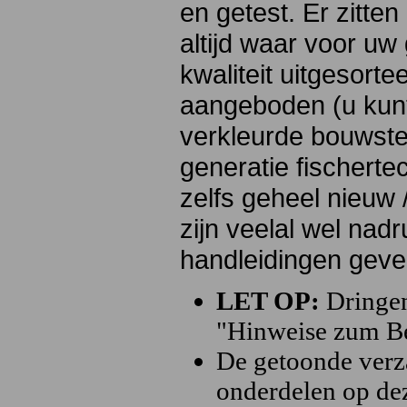
en getest. Er zitte
altijd waar voor uw
kwaliteit uitgesort
aangeboden (u kunt 
verkleurde bouwst
generatie fischertec
zelfs geheel nieuw
zijn veelal wel nadru
handleidingen geven
LET OP:
Dringen
"Hinweise zum Bes
De getoonde verza
onderdelen op dez