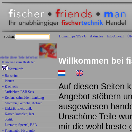
Home/Impr./DSVG
Aktuelles
Info Ankauf
Üb
Suchen:
ltere Teile lieferbar:
Willkommen bei fi
Hinweise zum Bestellen
Warenkorb
+ Bausteine
+ Platten
Auf diesen Seiten 
+ Kleinteile
+ Aufkleber, BSB Sets
Angebot stöbern und
+ Reifen, Zahnräder, Lenkung
+ Motoren, Getriebe, Achsen
ausgewiesen handel
+ Elektrik, Elektronik
Unschöne Teile wurd
+ Kasten komplett, leer
+ Statik
mir die wohl beste
+ Literatur, Spezial, BSB
+ Pneumatik, Hydraulik