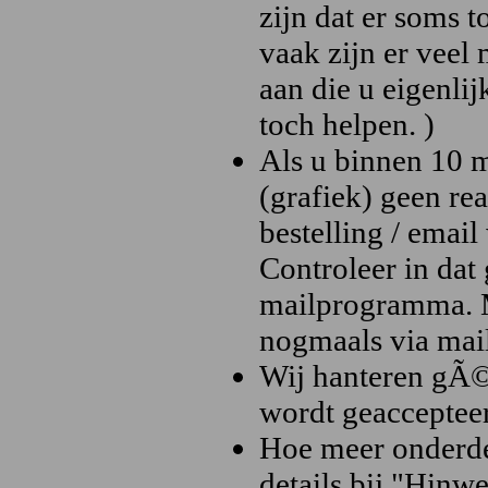
zijn dat er soms 
vaak zijn er veel
aan die u eigenli
toch helpen. )
Als u binnen 10 m
(grafiek) geen re
bestelling / emai
Controleer in da
mailprogramma. M
nogmaals via mail
Wij hanteren gÃ©
wordt geacceptee
Hoe meer onderdel
details bij "Hinw