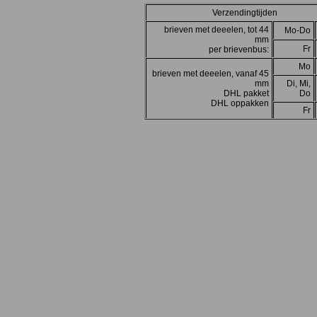
Verzendingtijden
brieven met deeelen, tot 44
Mo-Do
mm
Fr
per brievenbus:
Mo
brieven met deeelen, vanaf 45
mm
Di, Mi,
DHL pakket
Do
DHL oppakken
Fr