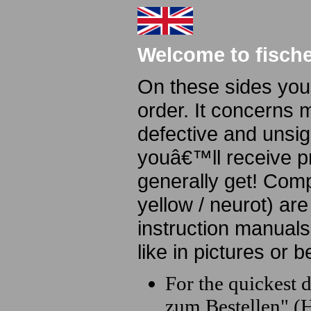
Welcome to fische
On these sides you
order. It concerns 
defective and unsig
youâ€™ll receive p
generally get! Comp
yellow / neurot) ar
instruction manuals 
like in pictures or be
For the quickest 
zum Bestellen" (H