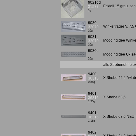
9021dd
Eckteil 15 grau. seh
31577
1g
9030
Winkelträger V, 7,5
32070
10g
9031
Moddingidee Winkelt
32070
10g
9030u
Moddingidee U-Träg
20g
alle Strebenohne e
9400
X Strebe 42,4 *wla
36315
0,88g
9401
X Strebe 63,6
36316
1,35g
9401n
X Strebe 63,6 NEU L
36316
1,18g
9402