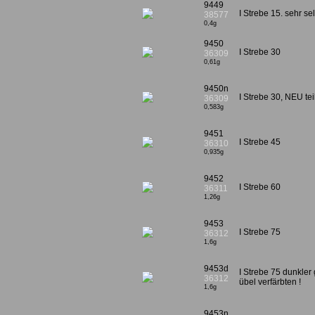
9449
I Strebe 15. sehr se
38577
0,4g
9450
I Strebe 30
36309
0,61g
9450n
I Strebe 30, NEU tei
36309
0,583g
9451
I Strebe 45
36310
0,935g
9452
I Strebe 60
36311
1,26g
9453
I Strebe 75
36312
1,6g
9453d
I Strebe 75 dunkler 
36312
übel verfärbten !
1,6g
9453n