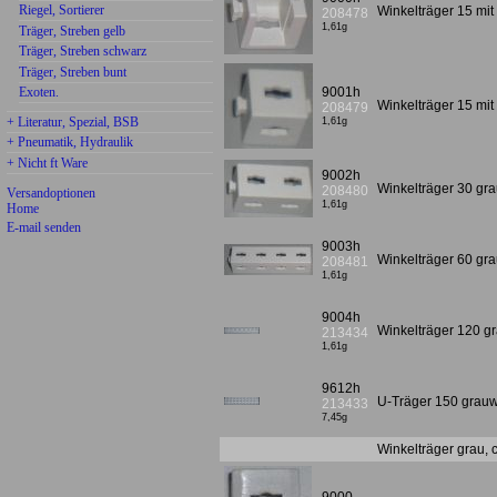
Riegel, Sortierer
Winkelträger 15 mi
208478
1,61g
Träger, Streben gelb
Träger, Streben schwarz
Träger, Streben bunt
9001h
Exoten.
Winkelträger 15 mi
208479
+ Literatur, Spezial, BSB
1,61g
+ Pneumatik, Hydraulik
+ Nicht ft Ware
9002h
Winkelträger 30 g
208480
Versandoptionen
1,61g
Home
E-mail senden
9003h
Winkelträger 60 g
208481
1,61g
9004h
Winkelträger 120 
213434
1,61g
9612h
U-Träger 150 grau
213433
7,45g
Winkelträger grau, c