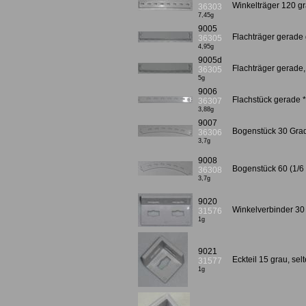
Winkelträger 120 g
36303
7,45g
9005
Flachträger gerade
36305
4,95g
9005d
Flachträger gerade,
36305
5g
9006
Flachstück gerade 
36307
3,88g
9007
Bogenstück 30 Grad 
36306
3,7g
9008
Bogenstück 60 (1/6 
36308
3,7g
9020
Winkelverbinder 30 
31576
1g
9021
Eckteil 15 grau, sel
31577
1g