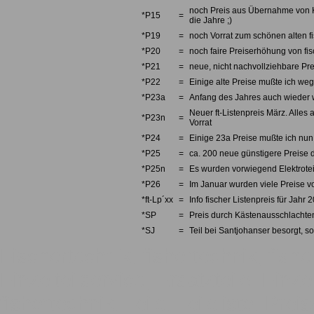
noch Preis aus Übernahme von Kno
*P15
=
die Jahre ;)
*P19
=
noch Vorrat zum schönen alten fi
*P20
=
noch faire Preiserhöhung von fi
*P21
=
neue, nicht nachvollziehbare Pre
*P22
=
Einige alte Preise mußte ich we
*P23a
=
Anfang des Jahres auch wieder w
Neuer ft-Listenpreis März. Alles 
*P23n
=
Vorrat
*P24
=
Einige 23a Preise mußte ich nun 
*P25
=
ca. 200 neue günstigere Preise d
*P25n
=
Es wurden vorwiegend Elektrotei
*P26
=
Im Januar wurden viele Preise v
*ft-Lp´xx
=
Info fischer Listenpreis für Jahr 
*SP
=
Preis durch Kästenausschlachten
*SJ
=
Teil bei Santjohanser besorgt, so
Fischertechnik, fishertechnik, fishe
Einzelteilservice, Ersatzteile, Einze
fishertechnik, Teile, Teileliste, Pre