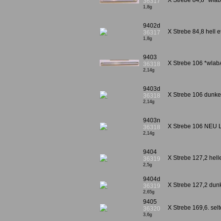
X Strebe 84,8 *wla
36317
1,8g
9402d
X Strebe 84,8 hell e
36317
1,8g
9403
X Strebe 106 *wlab
36318
2,14g
9403d
X Strebe 106 dunke
36318
2,14g
9403n
X Strebe 106 NEU L
36318
2,14g
9404
X Strebe 127,2 hell
36319
2,5g
9404d
X Strebe 127,2 dunk
36319
2,65g
9405
X Strebe 169,6. sel
36320
3,6g