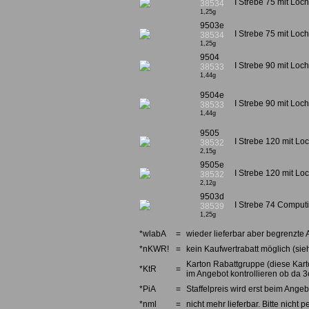
I Strebe 75 mit Loch
38534
1,25g
9503e
I Strebe 75 mit Loc
38534
1,25g
9504
I Strebe 90 mit Loc
38533
1,44g
9504e
I Strebe 90 mit Loch
38533
1,44g
9505
I Strebe 120 mit Lo
38532
2,15g
9505e
I Strebe 120 mit Loc
38532
2,12g
9503d
I Strebe 74 Computin
38539
1,25g
*wlabA
=
wieder lieferbar aber begrenzte 
*nKWR!
=
kein Kaufwertrabatt möglich (sieh
Karton Rabattgruppe (diese Karto
*KtR
=
im Angebot kontrollieren ob da 3e
*PiA
=
Staffelpreis wird erst beim Angebo
*nml
=
nicht mehr lieferbar. Bitte nicht