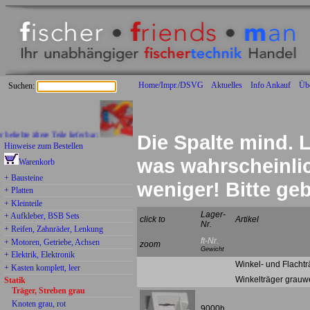
Home/Impr./DSVG
Aktuelles
Info Ankauf
Üb
Suchen:
ebte ältere Teile lieferbar:
Die Spalte mind. L
Hinweise zum Bestellen
was wahrscheinlich
Warenkorb
+ Bausteine
weniger! Bitte g
+ Platten
+ Kleinteile
Lager-
+ Aufkleber, BSB Sets
click to
Artikel
Nr.
+ Reifen, Zahnräder, Lenkung
ft-Nr.
+ Motoren, Getriebe, Achsen
zoom
Gewicht
+ Elektrik, Elektronik
Winkel- und Flachtr
+ Kasten komplett, leer
Winkelträger grauw
Statik
Träger, Streben grau
Knoten grau, rot
9000h