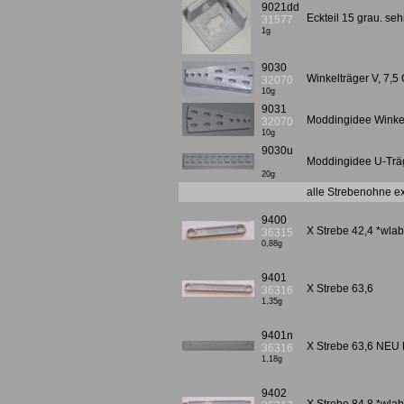
9021dd
Eckteil 15 grau. seh
31577
1g
9030
Winkelträger V, 7,5
32070
10g
9031
Moddingidee Winkelt
32070
10g
9030u
Moddingidee U-Träg
20g
alle Strebenohne e
9400
X Strebe 42,4 *wla
36315
0,88g
9401
X Strebe 63,6
36316
1,35g
9401n
X Strebe 63,6 NEU L
36316
1,18g
9402