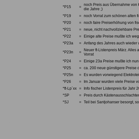
noch Preis aus Übernahme von Kno
*P15
=
die Jahre ;)
*P19
=
noch Vorrat zum schönen alten fi
*P20
=
noch faire Preiserhöhung von fi
*P21
=
neue, nicht nachvollziehbare Pre
*P22
=
Einige alte Preise mußte ich we
*P23a
=
Anfang des Jahres auch wieder w
Neuer ft-Listenpreis März. Alles 
*P23n
=
Vorrat
*P24
=
Einige 23a Preise mußte ich nun 
*P25
=
ca. 200 neue günstigere Preise d
*P25n
=
Es wurden vorwiegend Elektrotei
*P26
=
Im Januar wurden viele Preise v
*ft-Lp´xx
=
Info fischer Listenpreis für Jahr 
*SP
=
Preis durch Kästenausschlachten
*SJ
=
Teil bei Santjohanser besorgt, so
Fischertechnik, fishertechnik, fishe
Einzelteilservice, Ersatzteile, Einze
fishertechnik, Teile, Teileliste, Pre