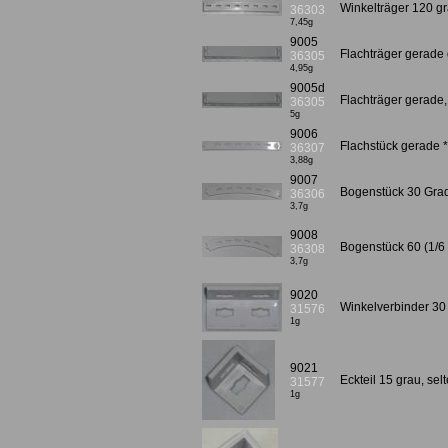
Winkelträger 120 g
36303
7,45g
9005
Flachträger gerade
36305
4,95g
9005d
Flachträger gerade,
36305
5g
9006
Flachstück gerade 
36307
3,88g
9007
Bogenstück 30 Grad 
36306
3,7g
9008
Bogenstück 60 (1/6 
36308
3,7g
9020
Winkelverbinder 30 
31576
1g
9021
Eckteil 15 grau, sel
31577
1g