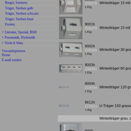
Riegel, Sortierer
Winkelträger 15 mi
208478
1,61g
Träger, Streben gelb
Träger, Streben schwarz
Träger, Streben bunt
9001h
Exoten.
Winkelträger 15 mi
208479
+ Literatur, Spezial, BSB
1,61g
+ Pneumatik, Hydraulik
+ Nicht ft Ware
9002h
Winkelträger 30 g
208480
Versandoptionen
1,61g
Home
E-mail senden
9003h
Winkelträger 60 g
208481
1,61g
9004h
Winkelträger 120 
213434
1,61g
9612h
U-Träger 150 grau
213433
7,45g
Winkelträger grau, c