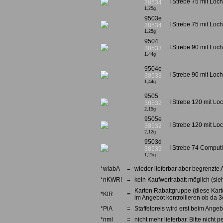
I Strebe 75 mit Loch
38534
1,25g
9503e
I Strebe 75 mit Loc
38534
1,25g
9504
I Strebe 90 mit Loc
38533
1,44g
9504e
I Strebe 90 mit Loch
38533
1,44g
9505
I Strebe 120 mit Lo
38532
2,15g
9505e
I Strebe 120 mit Loc
38532
2,12g
9503d
I Strebe 74 Computin
38539
1,25g
*wlabA
=
wieder lieferbar aber begrenzte 
*nKWR!
=
kein Kaufwertrabatt möglich (sieh
Karton Rabattgruppe (diese Karto
*KtR
=
im Angebot kontrollieren ob da 3e
*PiA
=
Staffelpreis wird erst beim Angebo
*nml
=
nicht mehr lieferbar. Bitte nicht