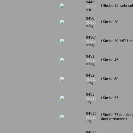
9449
I Strebe 15. sehr se
38577
0,4g
9450
I Strebe 30
36309
0,61g
9450n
I Strebe 30, NEU tei
36309
0,583g
9451
I Strebe 45
36310
0,935g
9452
I Strebe 60
36311
1,26g
9453
I Strebe 75
36312
1,6g
9453d
I Strebe 75 dunkler 
36312
übel verfärbten !
1,6g
9453n