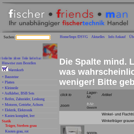
Home/Impr./DSVG
Aktuelles
Info Ankauf
Üb
Suchen:
bte ältere Teile lieferbar:
Die Spalte mind. L
Hinweise zum Bestellen
was wahrscheinlich
Warenkorb
+ Bausteine
weniger! Bitte g
+ Platten
+ Kleinteile
Lager-
+ Aufkleber, BSB Sets
click to
Artikel
Nr.
+ Reifen, Zahnräder, Lenkung
ft-Nr.
+ Motoren, Getriebe, Achsen
zoom
Gewicht
+ Elektrik, Elektronik
Winkel- und Flachtr
+ Kasten komplett, leer
Winkelträger grauw
Statik
Träger, Streben grau
Knoten grau, rot
9000h