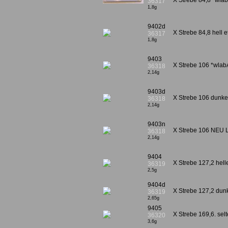
X Strebe 84,8 *wla
36317
1,8g
9402d
X Strebe 84,8 hell e
36317
1,8g
9403
X Strebe 106 *wlab
36318
2,14g
9403d
X Strebe 106 dunke
36318
2,14g
9403n
X Strebe 106 NEU L
36318
2,14g
9404
X Strebe 127,2 hell
36319
2,5g
9404d
X Strebe 127,2 dunk
36319
2,65g
9405
X Strebe 169,6. sel
36320
3,6g