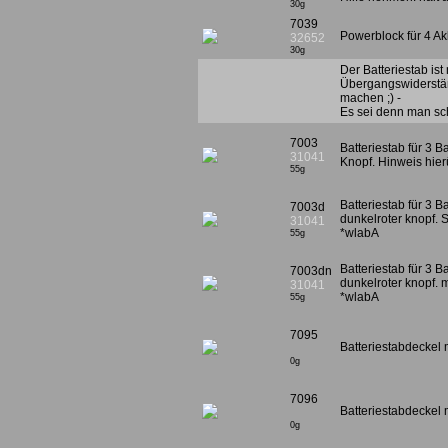
30g
7039
Powerblock für 4 Ak
32652
30g
Der Batteriestab is
Übergangswiderständ
machen ;) -
Es sei denn man scha
7003
Batteriestab für 3 B
31041
Knopf. Hinweis hier
55g
Batteriestab für 3 B
7003d
dunkelroter knopf. 
31041
*wlabA
55g
Batteriestab für 3 B
7003dn
dunkelroter knopf. m
31041
*wlabA
55g
7095
Batteriestabdeckel m
0g
7096
Batteriestabdeckel 
0g