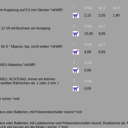
7
€/Stk.
ab 2
ab 8
 mm Kupplung auf 5,5 mm Stecker *nKWR!
2,15
2,05
1,90
2
€/Stk.
ab 2
lt 12 VA mit Buchsen am Ausgang
10,95
9,95
1
€/Stk.
ab 2
 für 6 * Mignon, top, recht selten *nKWR!
9,99
8,95
2
€/Stk.
 NEU Makellos *nKWR!
0,99
 NEU. ACHTUNG, immer ein kleines
2
€/Stk.
 weißen Rähmchen ab. 1 oder 2 mm :/
0,69
r schön *nml
kus oder Batterien, mit Polwendeschalter neurot *nml
kkus oder Batterien, mit Ladebuchse und Polwendeschalter neurot. Rastlasche ab.
uch viel besser als die blöde Lasche :) *nml