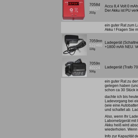
7058d
Accu 8,4 Volt 0 mAh,
35537
Der Akku ist PU ver
202g
ein guter Rat zum L
Akku ! Fragen Sie m
7059nn
Ladegerät (Schaltne
522460
+1800 mAh NEU. Ve
116g
7059n
Ladegerät (Trafo 7
40224
500g
ein guter Rat zu de
gelegen haben (und 
schon ca 30 Stück i
dachte ich bis heut
Ladevorgang bei ein
(wie eine Autobatte
und schaltet ab. La
Also, wenn Ihr Lade
Labornetzgerät mit 
Akku heiß wird absc
wiederholen. Wenn d
Info zur Kapazität d