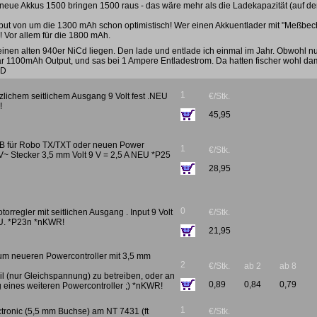
, neue Akkus 1500 bringen 1500 raus - das wäre mehr als die Ladekapazität (auf d
tput von um die 1300 mAh schon optimistisch! Wer einen Akkuentlader mit "Meßbec
 Vor allem für die 1800 mAh.
einen alten 940er NiCd liegen. Den lade und entlade ich einmal im Jahr. Obwohl n
bar 1100mAh Output, und sas bei 1 Ampere Entladestrom. Da hatten fischer wohl da
:D
1
zlichem seitlichem Ausgang 9 Volt fest .NEU
€/Stk.
!
45,95
l z.B für Robo TX/TXT oder neuen Power
1
€/Stk.
V~ Stecker 3,5 mm Volt 9 V = 2,5 A NEU *P25
28,95
0
orregler mit seitlichen Ausgang . Input 9 Volt
€/Stk.
U. *P23n *nKWR!
21,95
 um neueren Powercontroller mit 3,5 mm
2
€/Stk.
ab 2
ab 8
l (nur Gleichspannung) zu betreiben, oder an
0,89
0,84
0,79
eines weiteren Powercontroller ;) *nKWR!
1
ectronic (5,5 mm Buchse) am NT 7431 (ft
€/Stk.