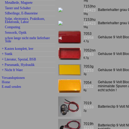
56g
Metallteile, Magnete
7153ho
Taster und Schalter
Batteriehalter grau
223423
Silberlinge, E-Bausteine
56g
Solar, electronics, Praktikum,
7153hu
Elektronik, Labor
Batteriehalter grau
223423
Computing
56g
Sensorik, Optik
7053
Gehäuse 9 Volt Bloc
32958
schon lange nicht mehr lieferbare
Teile
4,7g
+ Kasten komplett, leer
7052nn
Gehäuse 9 Volt Bloc
+ Statik
32263
6,7g
+ Literatur, Spezial, BSB
+ Pneumatik, Hydraulik
7053g
+ Nicht ft Ware
Gehäuse 9 Volt Bloc
32253
3g
Versandoptionen
Home
Gehäuse 9 Volt Bloc
7054
minimalste Spuren 
E-mail senden
32252
echt schön !
8g
7019
Batterieclip 9 Vol
32233
2g
7019h
Batterieclip 9 Volt 
32233