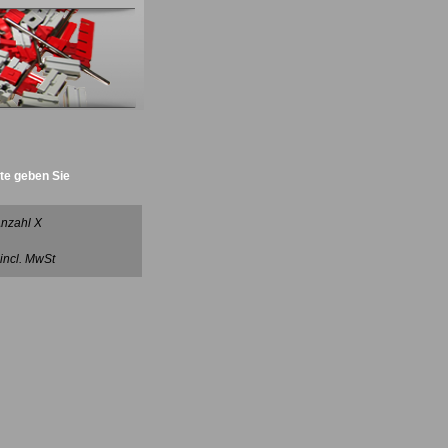
tte geben Sie
nzahl X
 incl. MwSt