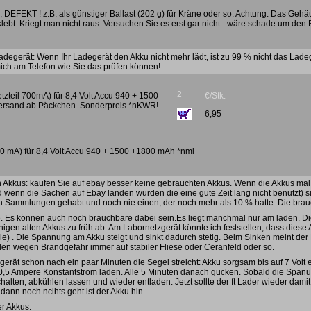
 DEFEKT ! z.B. als günstiger Ballast (202 g) für Kräne oder so. Achtung: Das Gehäus
klebt. Kriegt man nicht raus. Versuchen Sie es erst gar nicht - wäre schade um den 
adegerät: Wenn Ihr Ladegerät den Akku nicht mehr lädt, ist zu 99 % nicht das Lade
ich am Telefon wie Sie das prüfen können!
2
tzteil 700mA) für 8,4 Volt Accu 940 + 1500
€/Stk.
rsand ab Päckchen. Sonderpreis *nKWR!
6,95
00 mA) für 8,4 Volt Accu 940 + 1500 +1800 mAh *nml
n Akkus: kaufen Sie auf ebay besser keine gebrauchten Akkus. Wenn die Akkus ma
wenn die Sachen auf Ebay landen wurden die eine gute Zeit lang nicht benutzt) si
n Sammlungen gehabt und noch nie einen, der noch mehr als 10 % hatte. Die brauc
e. Es können auch noch brauchbare dabei sein.Es liegt manchmal nur am laden. Di
igen alten Akkus zu früh ab. Am Labornetzgerät könnte ich feststellen, dass diese
rie) . Die Spannung am Akku steigt und sinkt dadurch stetig. Beim Sinken meint der
den wegen Brandgefahr immer auf stabiler Fliese oder Ceranfeld oder so.
gerät schon nach ein paar Minuten die Segel streicht: Akku sorgsam bis auf 7 Volt
0,5 Ampere Konstantstrom laden. Alle 5 Minuten danach gucken. Sobald die Spanun
halten, abkühlen lassen und wieder entladen. Jetzt sollte der ft Lader wieder damit
ann noch ncihts geht ist der Akku hin
er Akkus: