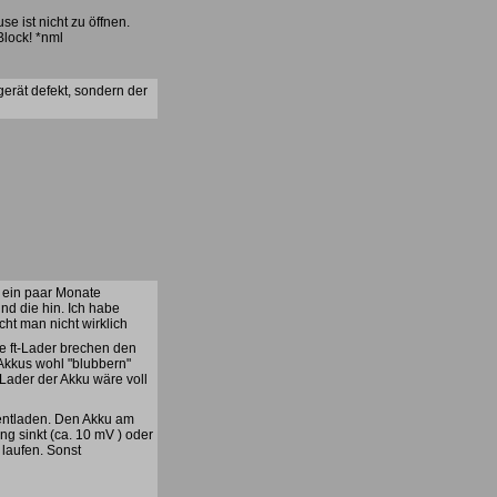
e ist nicht zu öffnen.
Block! *nml
gerät defekt, sondern der
l ein paar Monate
nd die hin. Ich habe
ht man nicht wirklich
e ft-Lader brechen den
 Akkus wohl "blubbern"
 Lader der Akku wäre voll
 entladen. Den Akku am
g sinkt (ca. 10 mV ) oder
 laufen. Sonst