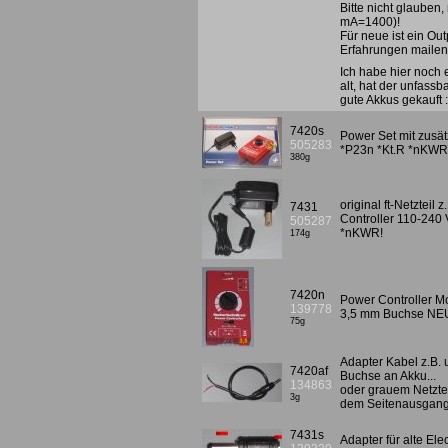
Bitte nicht glauben
mA=1400)!
Für neue ist ein Ou
Erfahrungen mailen!
Ich habe hier noch 
alt, hat der unfass
gute Akkus gekauft 
7420s
Power Set mit zusät
505283
*P23n *Kt.R *nKWR
380g
original ft-Netztei
7431
Controller 110-240 
505287
*nKWR!
174g
7420n
Power Controller Mot
139778
3,5 mm Buchse NE
75g
Adapter Kabel z.B.
7420af
Buchse an Akku...
134863
oder grauem Netztei
3g
dem Seitenausgang 
7431s
Adapter für alte El