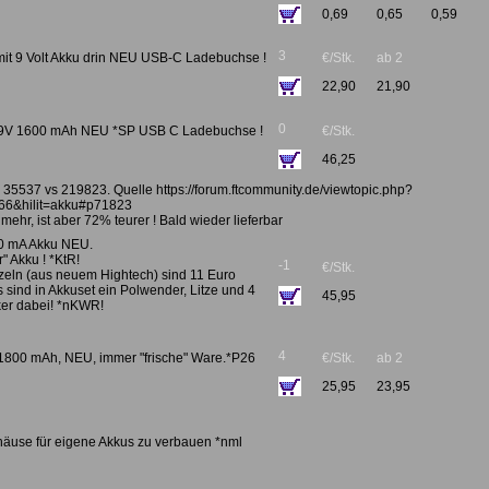
0,69
0,65
0,59
3
 mit 9 Volt Akku drin NEU USB-C Ladebuchse !
€/Stk.
ab 2
22,90
21,90
0
u 9V 1600 mAh NEU *SP USB C Ladebuchse !
€/Stk.
46,25
35537 vs 219823. Quelle https://forum.ftcommunity.de/viewtopic.php?
66&hilit=akku#p71823
ehr, ist aber 72% teurer ! Bald wieder lieferbar
00 mA Akku NEU.
" Akku ! *KtR!
-1
€/Stk.
zeln (aus neuem Hightech) sind 11 Euro
s sind in Akkuset ein Polwender, Litze und 4
45,95
er dabei! *nKWR!
4
t 1800 mAh, NEU, immer "frische" Ware.*P26
€/Stk.
ab 2
25,95
23,95
häuse für eigene Akkus zu verbauen *nml