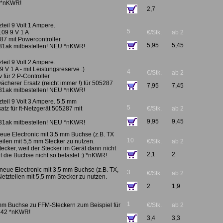
. *nKWR!
2,7
teil 9 Volt 1 Ampere.
5
7109 9 V 1 A
€/Stk.
ab 2
287 mit Powercontroller
5,95
5,45
31ak mitbestellen! NEU *nKWR!
teil 9 Volt 2 Ampere.
T 9 V 1 A - mit Leistungsreserve :)
4
€/Stk.
ab 2
 für 2 P-Controller
wächerer Ersatz (reicht immer !) für 505287
7,95
7,45
31ak mitbestellen! NEU *nKWR!
zteil 9 Volt 3 Ampere. 5,5 mm
5
rsatz für ft-Netzgerät 505287 mit
€/Stk.
ab 2
9,95
9,45
31ak mitbestellen! NEU *nKWR!
eue Electronic mit 3,5 mm Buchse (z.B. TX
10
teilen mit 5,5 mm Stecker zu nutzen.
€/Stk.
ab 2
tecker, weil der Stecker im Gerät dann nicht
2,1
2
t die Buchse nicht so belastet :) *nKWR!
 neue Electronic mit 3,5 mm Buchse (z.B. TX,
3
€/Stk.
ab 2
Netzteilen mit 5,5 mm Stecker zu nutzen.
2
1,9
1
mm Buchse zu FFM-Steckern zum Beispiel für
€/Stk.
ab 2
7442 *nKWR!
3,4
3,3