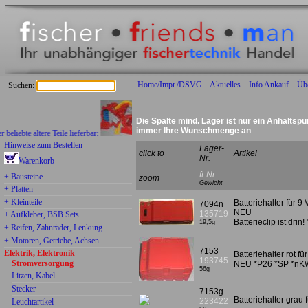
Home/Impr./DSVG
Aktuelles
Info Ankauf
Üb
Suchen:
Die Spalte mind. Lager ist nur ein Anhaltspu
immer Ihre Wunschmenge an
te ältere Teile lieferbar:
Hinweise zum Bestellen
Lager-
click to
Artikel
Nr.
Warenkorb
ft-Nr.
+ Bausteine
zoom
Gewicht
+ Platten
+ Kleinteile
Batteriehalter für 9 
7094n
NEU
135719
+ Aufkleber, BSB Sets
Batterieclip ist dri
19,5g
+ Reifen, Zahnräder, Lenkung
+ Motoren, Getriebe, Achsen
7153
Elektrik, Elektronik
Batteriehalter rot 
193745
Stromversorgung
NEU *P26 *SP *nK
56g
Litzen, Kabel
Stecker
7153g
Batteriehalter gra
223422
Leuchtartikel