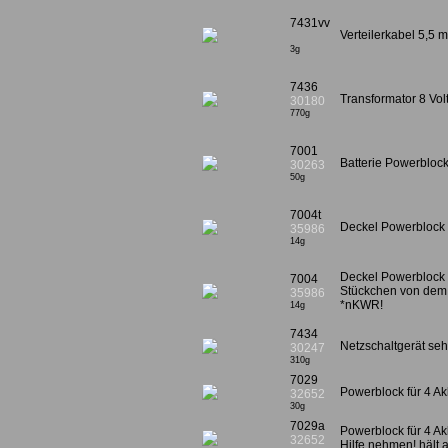
7431vv
Verteilerkabel 5,5
3g
7436
Transformator 8 Vo
30180
770g
7001
Batterie Powerblock
30263
50g
7004t
Deckel Powerblock
35986
14g
Deckel Powerblock
7004
Stückchen von dem
35986
*nKWR!
14g
7434
Netzschaltgerät seh
30247
310g
7029
Powerblock für 4 Ak
32652
30g
7029a
Powerblock für 4 A
32652
Hilfe nehmen! hält a