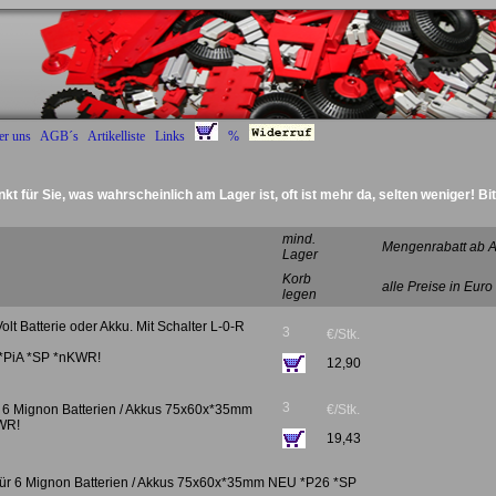
er uns
AGB´s
Artikelliste
Links
%
nkt für Sie, was wahrscheinlich am Lager ist, oft ist mehr da, selten weniger! Bi
Deckel Radantrieb :)
mind.
Mengenrabatt ab A
Lager
Korb
alle Preise in Euro
legen
Volt Batterie oder Akku. Mit Schalter L-0-R
3
€/Stk.
n! *PiA *SP *nKWR!
12,90
3
für 6 Mignon Batterien / Akkus 75x60x*35mm
€/Stk.
WR!
19,43
u für 6 Mignon Batterien / Akkus 75x60x*35mm NEU *P26 *SP