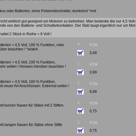
kus oder Batterien, ohne Polwendeschalter, dunkelrot *nml
t nicht wirklich gut geeignet um Motoren zu betreiben. Man bedenke die nur 4,5 Volt
e von den Batterie- und Schalterkontakten. Der Stab taugt eigentlich nur um Mot
ltet 2 Stück in Reihe = 9 Volt !
4
atterien = 4,5 Volt, 100 % Funktion, roter
€/Stk.
über beachten ! *wlabA
3,49
atterien = 4,5 Volt, 100 % Funktion,
1
€/Stk.
Sehr selten ! Hinweis hierüber beachten !
3,99
atterien = 4,5 Volt, 100 % Funktion,
1
€/Stk.
it neuer Art Anschlüssen. Extremst selten !
6,99
1
€/Stk.
it kurzen Nasen für Stäbe mit 2 Stiften
0,75
1
€/Stk.
mit langen Nasen für Stäbe ohne Stifte
0,75