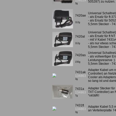
139229
505287) zu nutzen
3g
Universal Schaltnetz
7420ae
- als Ersatz für ft-3
- als Ersatz für 505
112g
5,5mm Stecker - 74
Universal Schaltnetz
- als Ersatz für ft N
7420al
- mit V Kabel 7431vv
- als nur etwas sch
112g
5,5mm Stecker - 74
Universal Schaltnet
7420as
- als vollwertiger E
Leistungsreserve :)
150g
5,5mm Stecker - 74
Adapter Kabel um n
7431ak
Controller) an Netz
134863
Cooler als Adapters
3g
so lang ist und dami
Adapter Stecker für
7431a
TXT Controller) an 
134863
*nKWR!
7g
7431ft
Adapter Kabel 5,5 
134863
an Verteilerplatte 
3g