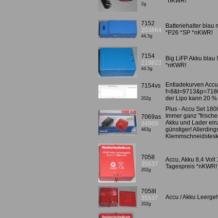
*nKWR!
2g
7152
Batteriehalter blau
203864
*P26 *SP *nKWR!
44,5g
7154
Big LiFP Akku bla
219823
*nKWR!
44,5g
Entladekurven Accu 
7154vs
f=8&t=9713&p=718
der Lipo kann 20 % m
202g
Plus - Accu Set 18
Immer ganz "frischer
7069as
Akku und Lader ein
34969
günstiger! Allerding
463g
Klemmschneidstesk
7058
Accu, Akku 8,4 Vol
35537
Tagespreis *nKWR!
202g
7058l
Accu / Akku Leerge
35537
202g