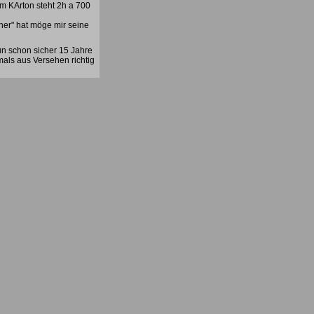
em KArton steht 2h a 700
her" hat möge mir seine
un schon sicher 15 Jahre
mals aus Versehen richtig