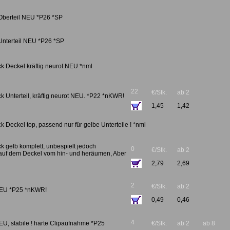
 Oberteil NEU *P26 *SP
 Unterteil NEU *P26 *SP
k Deckel kräftig neurot NEU *nml
22
€/Stk.
ab 2
k Unterteil, kräftig neurot NEU. *P22 *nKWR!
1,45
1,42
k Deckel top, passend nur für gelbe Unterteile ! *nml
k gelb komplett, unbespielt jedoch
0
€/Stk.
ab 2
auf dem Deckel vom hin- und heräumen, Aber
2,79
2,69
2
€/Stk.
ab 2
t NEU *P25 *nKWR!
0,49
0,46
4
NEU, stabile ! harte Clipaufnahme *P25
€/Stk.
ab 2
ab 8