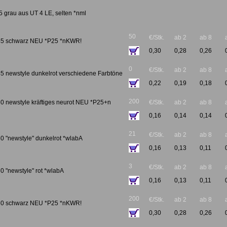
 grau aus UT 4 LE, selten *nml
50
€/Stk.
ab 2
ab 8
45 schwarz NEU *P25 *nKWR!
0,30
0,28
0,26
0
€/Stk.
ab 2
ab 8
5 newstyle dunkelrot verschiedene Farbtöne
0,22
0,19
0,18
200
0 newstyle kräftiges neurot NEU *P25+n
€/Stk.
ab 2
ab 8
0,16
0,14
0,14
21
€/Stk.
ab 2
ab 8
0 "newstyle" dunkelrot *wlabA
0,16
0,13
0,11
3
€/Stk.
ab 2
ab 8
0 "newstyle" rot *wlabA
0,16
0,13
0,11
200
€/Stk.
ab 2
ab 8
30 schwarz NEU *P25 *nKWR!
0,30
0,28
0,26