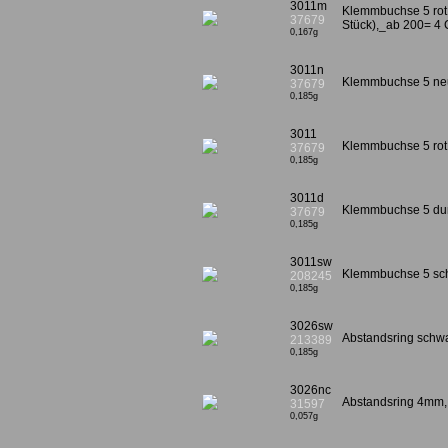
3011m
Klemmbuchse 5 rot u
37679
Stück),_ab 200= 4 
0,167g
3011n
Klemmbuchse 5 ne
37679
0,185g
3011
Klemmbuchse 5 rot
37679
0,185g
3011d
Klemmbuchse 5 dun
37679
0,185g
3011sw
Klemmbuchse 5 sc
208245
0,185g
3026sw
Abstandsring sch
213389
0,185g
3026nc
Abstandsring 4mm,
31597
0,057g