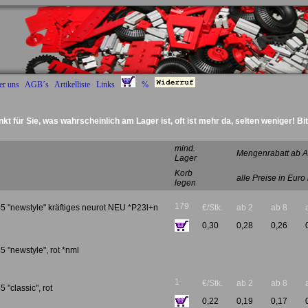
er uns
AGB´s
Artikelliste
Links
%
nkt für Sie, was wahrscheinlich am Lager ist, oft ist mehr da, selten weniger! Bi
Deckel Radantrieb :
mind.
Mengenrabatt ab A
Lager
Korb
alle Preise in Euro
legen
179
5 "newstyle" kräftiges neurot NEU *P23l+n
€/Stk.
ab 2
ab 8
0,30
0,28
0,26
 "newstyle", rot *nml
1
€/Stk.
ab 2
ab 8
 "classic", rot
0,22
0,19
0,17