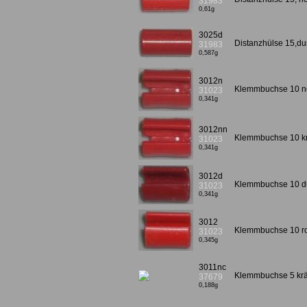
31983
0,61g
3025d
Distanzhülse 15,du
31983
0,587g
3012n
Klemmbuchse 10 n
31023
0,341g
3012nn
Klemmbuchse 10 kr
31023
0,341g
3012d
Klemmbuchse 10 d
31023
0,341g
3012
Klemmbuchse 10 ro
31023
0,345g
3011nc
Klemmbuchse 5 krä
37679
0,188g