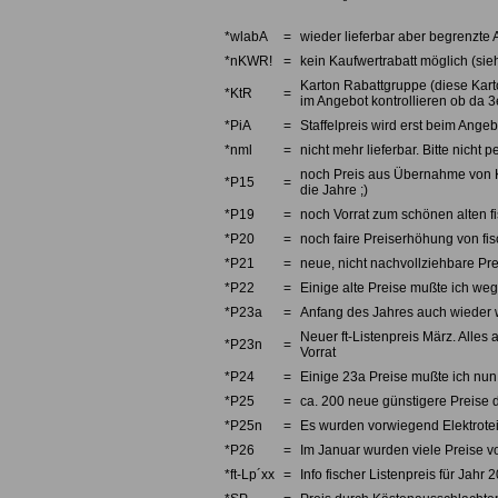
*wlabA
=
wieder lieferbar aber begrenzte 
*nKWR!
=
kein Kaufwertrabatt möglich (sieh
Karton Rabattgruppe (diese Karto
*KtR
=
im Angebot kontrollieren ob da 3e
*PiA
=
Staffelpreis wird erst beim Angebo
*nml
=
nicht mehr lieferbar. Bitte nicht
noch Preis aus Übernahme von Kno
*P15
=
die Jahre ;)
*P19
=
noch Vorrat zum schönen alten fi
*P20
=
noch faire Preiserhöhung von fi
*P21
=
neue, nicht nachvollziehbare Pre
*P22
=
Einige alte Preise mußte ich we
*P23a
=
Anfang des Jahres auch wieder w
Neuer ft-Listenpreis März. Alles 
*P23n
=
Vorrat
*P24
=
Einige 23a Preise mußte ich nun 
*P25
=
ca. 200 neue günstigere Preise d
*P25n
=
Es wurden vorwiegend Elektrotei
*P26
=
Im Januar wurden viele Preise v
*ft-Lp´xx
=
Info fischer Listenpreis für Jahr 