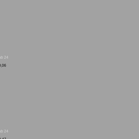
ab 24
0,06
ab 24