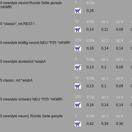
6
0 newstyle neurot Runde Seite gerade
€/Stk.
 *nKWR!
0,28
31
€/Stk.
ab 2
ab 8
 "classic", rot REST !
0,14
0,11
0,09
150
€/Stk.
ab 2
ab 8
5 newstyle kräftig neurot NEU *P25 *nKWR!
0,16
0,14
0,14
0
€/Stk.
ab 2
ab 8
5 newstyle dunkelrot *wlabA
0,13
0,1
0,08
10
€/Stk.
ab 2
ab 8
 classic, rot *wlabA
0,13
0,1
0,09
150
€/Stk.
ab 2
ab 8
15 newstyle schwarz NEU *P25 *nKWR!
0,16
0,14
0,14
1
5 newstyle neurot. Runde Seite gerade
€/Stk.
ab 2
ab 8
0,42
0,39
0,36