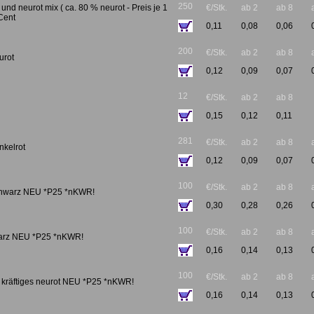
250
nd neurot mix ( ca. 80 % neurot - Preis je 1
€/Stk.
ab 2
ab 8
Cent
0,11
0,08
0,06
200
€/Stk.
ab 2
ab 8
urot
0,12
0,09
0,07
12
€/Stk.
ab 2
ab 8
0,15
0,12
0,11
281
€/Stk.
ab 2
ab 8
kelrot
0,12
0,09
0,07
100
€/Stk.
ab 2
ab 8
hwarz NEU *P25 *nKWR!
0,30
0,28
0,26
100
€/Stk.
ab 2
ab 8
warz NEU *P25 *nKWR!
0,16
0,14
0,13
100
€/Stk.
ab 2
ab 8
 kräftiges neurot NEU *P25 *nKWR!
0,16
0,14
0,13